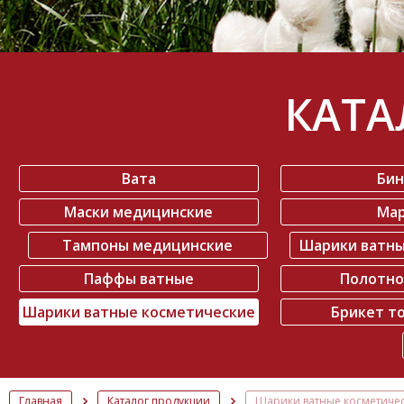
КАТА
Вата
Би
Маски медицинские
Ма
Тампоны медицинские
Шарики ватн
Паффы ватные
Полотно
Шарики ватные косметические
Брикет т
Главная
Каталог продукции
Шарики ватные косметиче