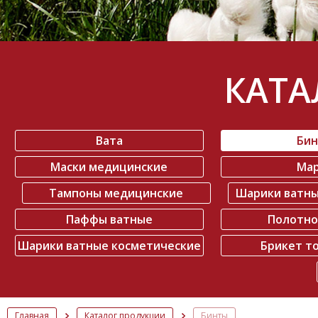
КАТА
Вата
Би
Маски медицинские
Ма
Тампоны медицинские
Шарики ватн
Паффы ватные
Полотно
Шарики ватные косметические
Брикет т
Главная
Каталог продукции
Бинты