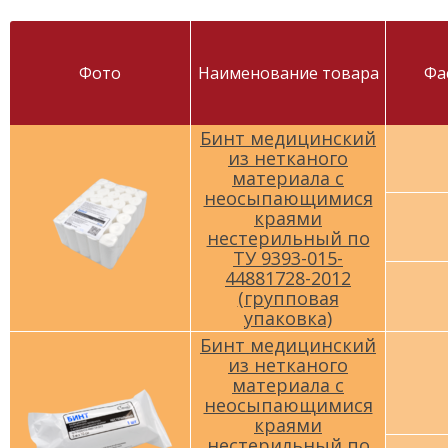
Фото
Наименование товара
Фа
Бинт медицинский
из нетканого
материала с
неосыпающимися
краями
нестерильный по
ТУ 9393-015-
44881728-2012
(групповая
упаковка)
Бинт медицинский
из нетканого
материала с
неосыпающимися
краями
нестерильный по