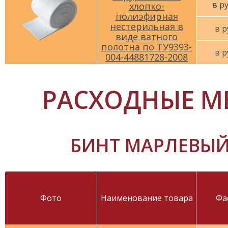
в р
хлопко-
полиэфирная
нестерильная в
в р
виде ватного
полотна по ТУ9393-
в р
004-44881728-2008
РАСХОДНЫЕ М
БИНТ МАРЛЕВЫЙ 
Фото
Наименование товара
Фа