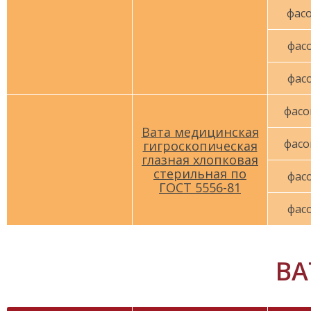
фасо
фасо
фасо
фасо
Вата медицинская
фасо
гигроскопическая
глазная хлопковая
стерильная по
фасо
ГОСТ 5556-81
фасо
ВА