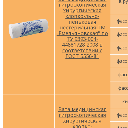
в ру
гигроскопическая
хирургическая
хлопко-льно-
фасо
пеньковая
нестерильная ТМ
"Емельяновская" по
фасо
ТУ 9393-004-
44881728-2008 в
фасо
соответствии с
ГОСТ 5556-81
фасо
фасо
фасо
ки
Вата медицинская
гигроскопическая
фасо
хирургическая
хлопко-