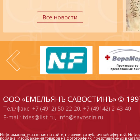
Все новости
ООО «ЕМЕЛЬЯНЪ САВОСТИНЪ» © 199
Тел./факс: +7 (4912) 50-22-20, +7 (49142) 2-43-40
E-mail:
tdes@list.ru
,
info@savostin.ru
Информация, указанная на сайте, не является публичной офертой. Инфо
порядке. Изображения товаров на фотографиях, представленных в каталог